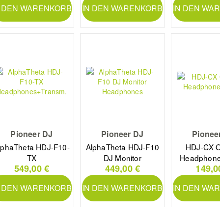
N DEN WARENKORB
IN DEN WARENKORB
IN DEN WA
Pioneer DJ
Pioneer DJ
Pionee
lphaTheta HDJ-F10-
AlphaTheta HDJ-F10
HDJ-CX O
TX
DJ Monitor
Headphone
549,00 €
449,00 €
149,0
eadphones+Transm.
Headphones
N DEN WARENKORB
IN DEN WARENKORB
IN DEN WA