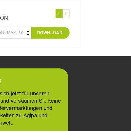
ON:
DOWNLOAD
R
ich jetzt für unseren
n und versäumen Sie keine
dervermarktungen und
keiten zu Aqipa und
nwelt.