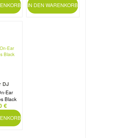
RENKORB
IN DEN WARENKORB
r DJ
n-Ear
s Black
0 €
RENKORB