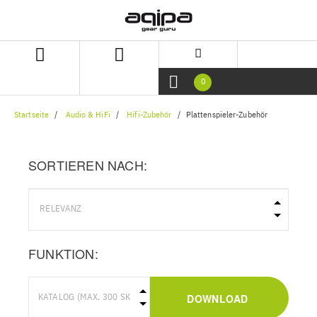
Zum
Zum
Inhalt
Navigationsmenü
springen
springen
0
Startseite
Audio & HiFi
Hifi-Zubehör
Plattenspieler-Zubehör
SORTIEREN NACH:
FUNKTION:
DOWNLOAD