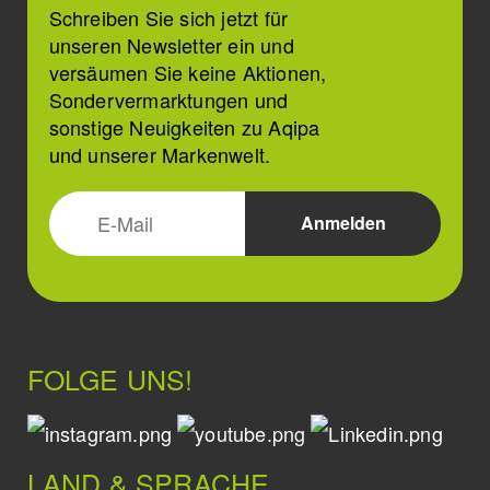
Schreiben Sie sich jetzt für
unseren Newsletter ein und
versäumen Sie keine Aktionen,
Sondervermarktungen und
sonstige Neuigkeiten zu Aqipa
und unserer Markenwelt.
FOLGE UNS!
LAND & SPRACHE