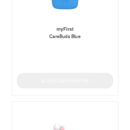
myFirst
CareBuds Blue
IN DEN WARENKORB