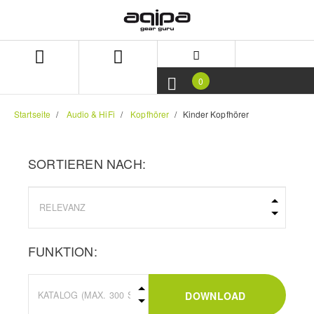
Zum
Zum
Inhalt
Navigationsmenü
springen
springen
0
Startseite
Audio & HiFi
Kopfhörer
Kinder Kopfhörer
SORTIEREN NACH:
FUNKTION:
DOWNLOAD