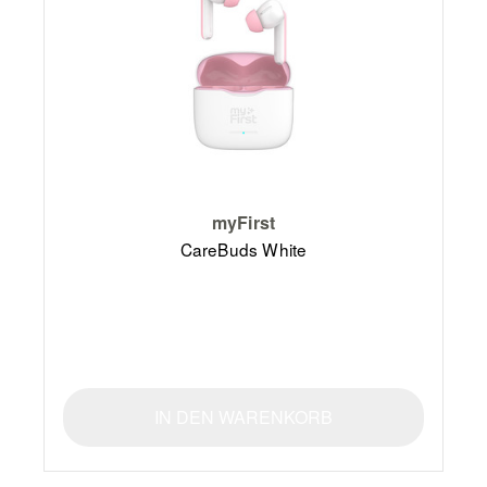
myFirst
CareBuds White
IN DEN WARENKORB