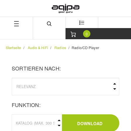
Zum
Zum
Inhalt
Navigationsmenü
springen
springen
0
Startseite
Audio & HiFi
Radios
Radio/CD Player
SORTIEREN NACH:
FUNKTION:
DOWNLOAD