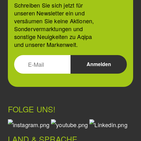
Schreiben Sie sich jetzt für
unseren Newsletter ein und
versäumen Sie keine Aktionen,
Sondervermarktungen und
sonstige Neuigkeiten zu Aqipa
und unserer Markenwelt.
FOLGE UNS!
LAND & SPRACHE