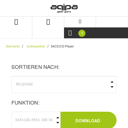
Zum
Zum
Inhalt
Navigationsmenü
springen
springen
0
Startseite
Audioquellen
SACD/CD-Player
SORTIEREN NACH:
FUNKTION:
DOWNLOAD