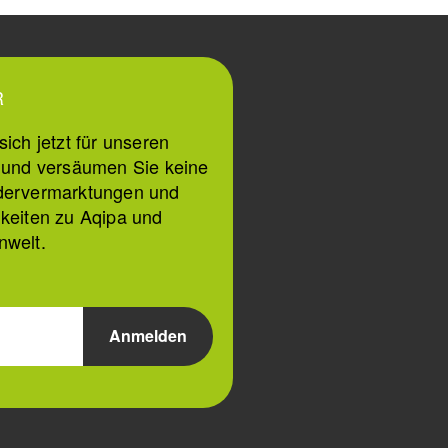
R
ich jetzt für unseren
n und versäumen Sie keine
dervermarktungen und
keiten zu Aqipa und
nwelt.