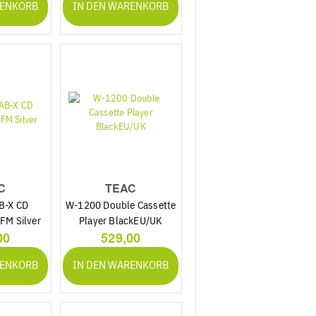
RENKORB
IN DEN WARENKORB
C
TEAC
B-X CD
W-1200 Double Cassette
FM Silver
Player BlackEU/UK
00
529,00
RENKORB
IN DEN WARENKORB