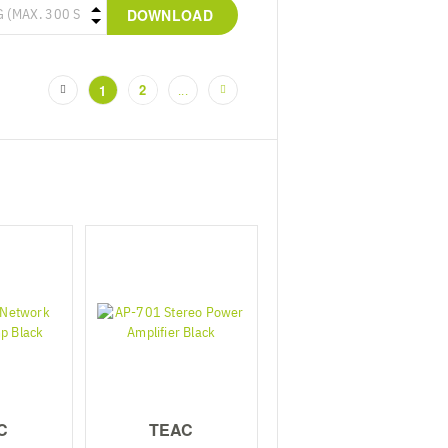
DOWNLOAD
2
1
...
(current)
C
TEAC