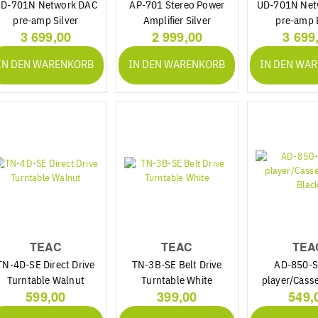
D-701N Network DAC
AP-701 Stereo Power
UD-701N Net
pre-amp Silver
Amplifier Silver
pre-amp 
3 699,00
2 999,00
3 699
IN DEN WARENKORB
IN DEN WARENKORB
IN DEN WA
TEAC
TEAC
TEA
TN-4D-SE Direct Drive
TN-3B-SE Belt Drive
AD-850-S
Turntable Walnut
Turntable White
player/Cass
599,00
399,00
549,
Blac