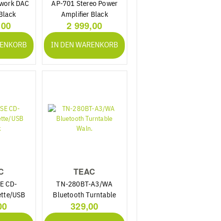
work DAC
AP-701 Stereo Power
Black
Amplifier Black
,00
2 999,00
RENKORB
IN DEN WARENKORB
C
TEAC
E CD-
TN-280BT-A3/WA
ette/USB
Bluetooth Turntable
00
329,00
k
Waln.