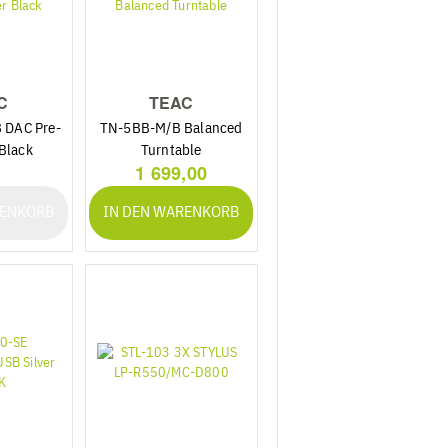
C
TEAC
 DAC Pre-
TN-5BB-M/B Balanced
 Black
Turntable
1 699,00
RENKORB
IN DEN WARENKORB