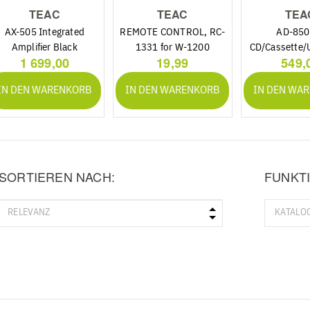
TEAC
TEAC
TEA
AX-505 Integrated
REMOTE CONTROL, RC-
AD-850
Amplifier Black
1331 for W-1200
CD/Cassette/U
1 699,00
19,99
549,
EU/U
IN DEN WARENKORB
IN DEN WARENKORB
IN DEN WA
SORTIEREN NACH:
FUNKTI