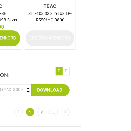
C
TEAC
-SE
STL-103 3X STYLUS LP-
SB Silver
R550/MC-D800
00
K
RENKORB
IN DEN WARENKORB
ON:
DOWNLOAD
2
1
...
(current)