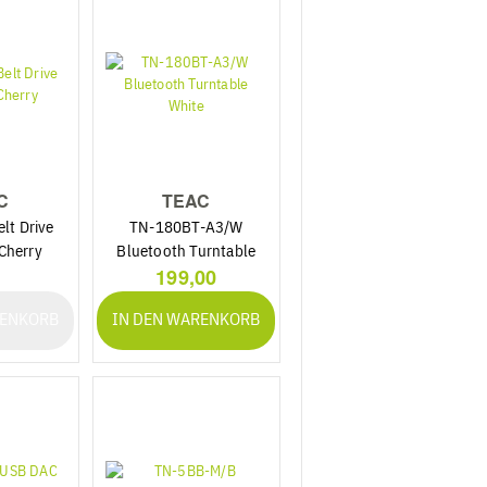
C
TEAC
lt Drive
TN-180BT-A3/W
Cherry
Bluetooth Turntable
199,00
White
RENKORB
IN DEN WARENKORB