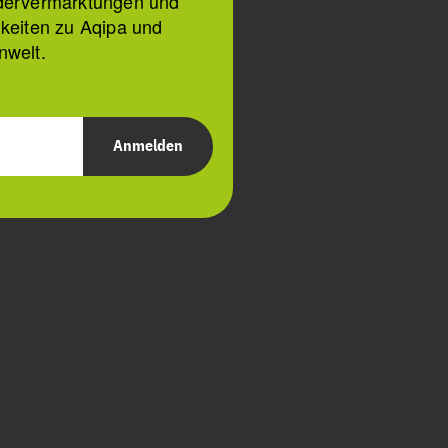
dervermarktungen und
keiten zu Aqipa und
nwelt.