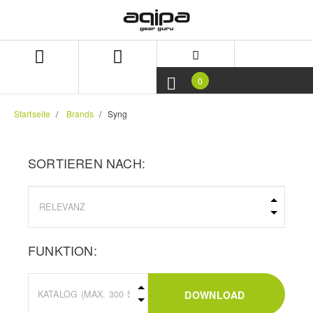
Zum
Zum
Inhalt
Navigationsmenü
springen
springen
0
Startseite
Brands
Syng
SORTIEREN NACH:
FUNKTION:
DOWNLOAD