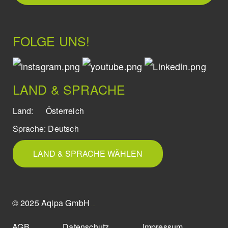
FOLGE UNS!
LAND & SPRACHE
Land:
Österreich
Sprache:
Deutsch
LAND & SPRACHE WÄHLEN
© 2025 Aqipa GmbH
icons8
AGB
Datenschutz
Impressum