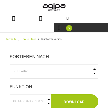
Zum
Zum
Inhalt
Navigationsmenü
springen
springen
0
Startseite
DAB+ Store
Bluetooth Radios
SORTIEREN NACH:
FUNKTION:
DOWNLOAD