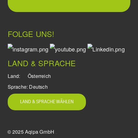
FOLGE UNS!
LAND & SPRACHE
Land:
Österreich
Sprache:
Deutsch
LAND & SPRACHE WÄHLEN
© 2025 Aqipa GmbH
icons8