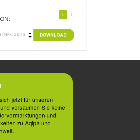
ON:
DOWNLOAD
R
ich jetzt für unseren
n und versäumen Sie keine
dervermarktungen und
keiten zu Aqipa und
nwelt.