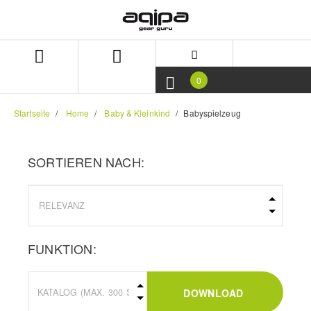
Zum
Zum
Inhalt
Navigationsmenü
springen
springen
0
Startseite
Home
Baby & Kleinkind
Babyspielzeug
SORTIEREN NACH:
FUNKTION:
DOWNLOAD