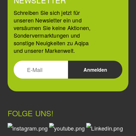
Schreiben Sie sich jetzt für
unseren Newsletter ein und
versäumen Sie keine Aktionen,
Sondervermarktungen und
sonstige Neuigkeiten zu Aqipa
und unserer Markenwelt.
FOLGE UNS!