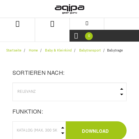
Zum
Zum
Inhalt
Navigationsmenü
springen
springen
0
Startseite
Home
Baby & Kleinkind
Babytransport
Babytrage
SORTIEREN NACH:
FUNKTION:
DOWNLOAD