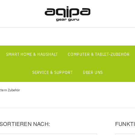
SMART HOME & HAUSHALT
COMPUTER & TABLET-ZUBEHÖR
SERVICE & SUPPORT
ÜBER UNS
üttern Zubehör
SORTIEREN NACH:
FUNKTI