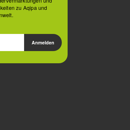
dervermarktungen und
keiten zu Aqipa und
nwelt.