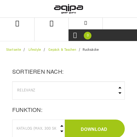
Zum
Zum
Inhalt
Navigationsmenü
springen
springen
0
Startseite
Lifestyle
Gepäck & Taschen
Rucksäcke
SORTIEREN NACH:
FUNKTION:
DOWNLOAD