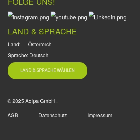
FOLGE UNS!
LAND & SPRACHE
Land:
Österreich
Sprache:
Deutsch
LAND & SPRACHE WÄHLEN
© 2025 Aqipa GmbH
icons8
AGB
Datenschutz
Impressum