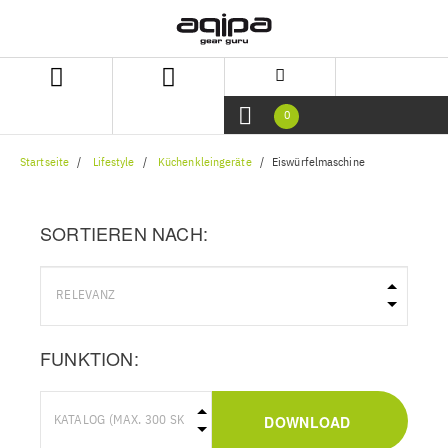
Zum
Zum
Inhalt
Navigationsmenü
springen
springen
0
Startseite
Lifestyle
Küchenkleingeräte
Eiswürfelmaschine
SORTIEREN NACH:
FUNKTION:
DOWNLOAD