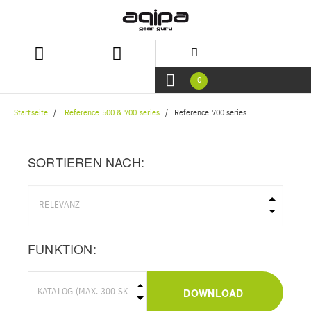
Zum
Zum
Inhalt
Navigationsmenü
springen
springen
0
Startseite
Reference 500 & 700 series
Reference 700 series
SORTIEREN NACH:
FUNKTION:
DOWNLOAD