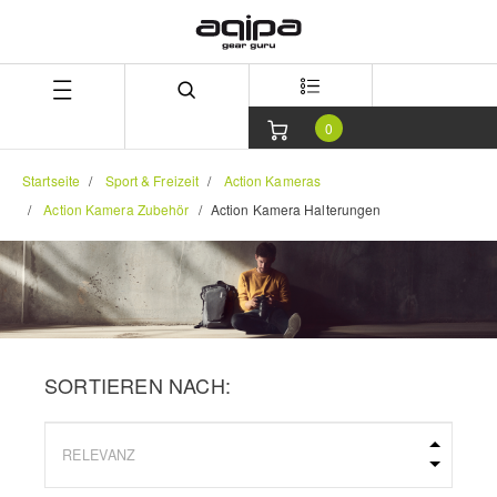
Zum
Zum
Inhalt
Navigationsmenü
springen
springen
0
Startseite
Sport & Freizeit
Action Kameras
Action Kamera Zubehör
Action Kamera Halterungen
SORTIEREN NACH: