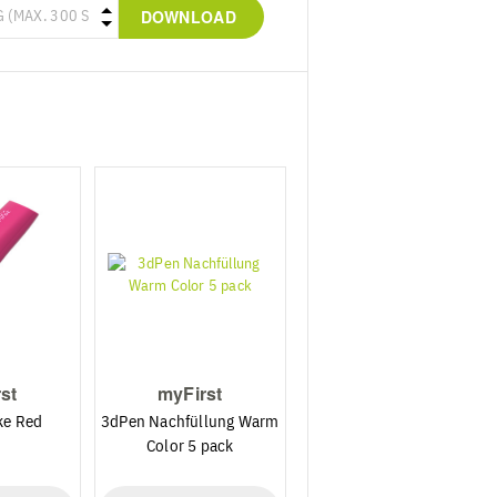
DOWNLOAD
st
myFirst
ke Red
3dPen Nachfüllung Warm
Color 5 pack