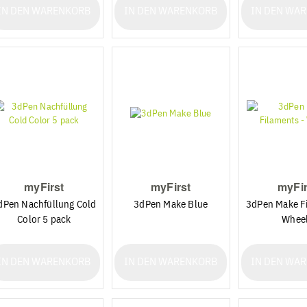
IN DEN WARENKORB
IN DEN WARENKORB
IN DEN WA
myFirst
myFirst
myFir
dPen Nachfüllung Cold
3dPen Make Blue
3dPen Make Fi
Color 5 pack
Whee
IN DEN WARENKORB
IN DEN WARENKORB
IN DEN WA