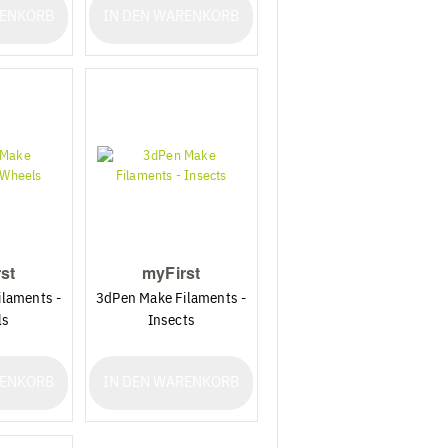
RENKORB
IN DEN WARENKORB
st
myFirst
laments -
3dPen Make Filaments -
ls
Insects
RENKORB
IN DEN WARENKORB