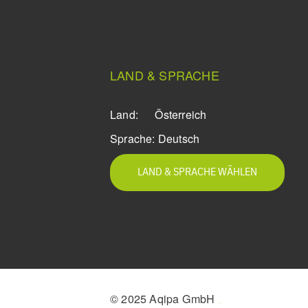
LAND & SPRACHE
Land:
Österreich
Sprache:
Deutsch
LAND & SPRACHE WÄHLEN
© 2025 Aqipa GmbH
icons8