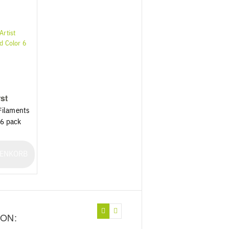
st
Filaments
 6 pack
RENKORB
ON: