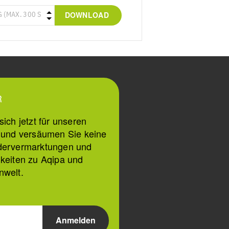
DOWNLOAD
R
ich jetzt für unseren
n und versäumen Sie keine
dervermarktungen und
keiten zu Aqipa und
nwelt.