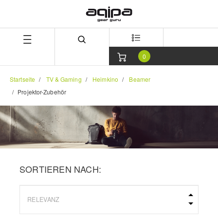
Zum
Zum
Inhalt
Navigationsmenü
springen
springen
0
Startseite
TV & Gaming
Heimkino
Beamer
Projektor-Zubehör
SORTIEREN NACH: