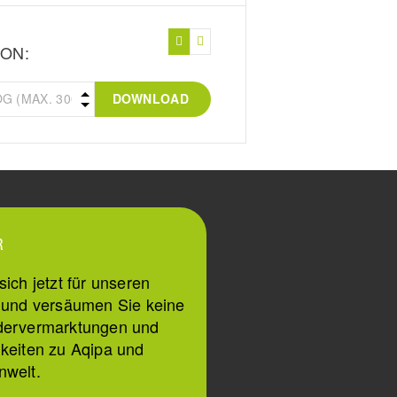
ON:
DOWNLOAD
R
ich jetzt für unseren
n und versäumen Sie keine
dervermarktungen und
keiten zu Aqipa und
nwelt.