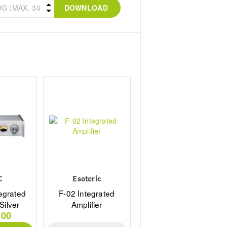
DOWNLOAD
C
Esoteric
egrated
F-02 Integrated
Silver
Amplifier
,00