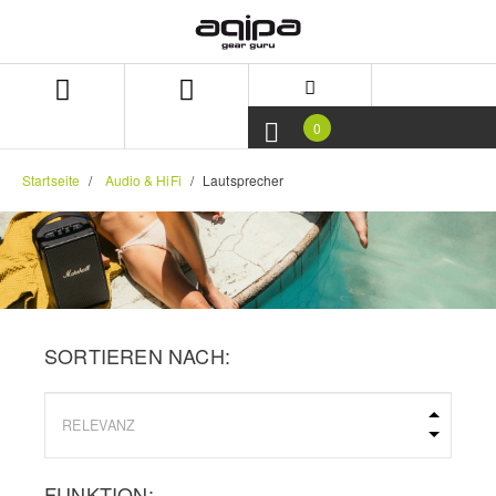
Zum
Zum
Inhalt
Navigationsmenü
springen
springen
0
Startseite
Audio & HiFi
Lautsprecher
SORTIEREN NACH:
FUNKTION: