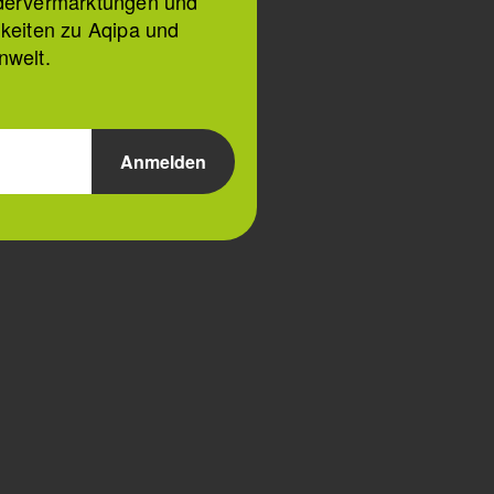
dervermarktungen und
keiten zu Aqipa und
nwelt.