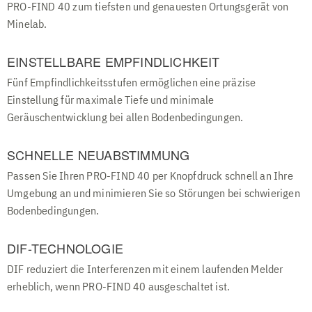
PRO-FIND 40 zum tiefsten und genauesten Ortungsgerät von
Begleiter für die erfolgreiche Suche an Stränden oder
Flüssen
Minelab.
Intelligente Erkennung - Durch die spezielle Eisen-Ton-ID
unterscheidest du wertvolle Funde sicher von
EINSTELLBARE EMPFINDLICHKEIT
Eisenschrott und findest Gold oder Ringe noch effizienter
Fünf Empfindlichkeitsstufen ermöglichen eine präzise
Einstellung für maximale Tiefe und minimale
Geräuschentwicklung bei allen Bodenbedingungen.
SCHNELLE NEUABSTIMMUNG
Passen Sie Ihren PRO-FIND 40 per Knopfdruck schnell an Ihre
Umgebung an und minimieren Sie so Störungen bei schwierigen
Bodenbedingungen.
DIF-TECHNOLOGIE
DIF reduziert die Interferenzen mit einem laufenden Melder
erheblich, wenn PRO-FIND 40 ausgeschaltet ist.