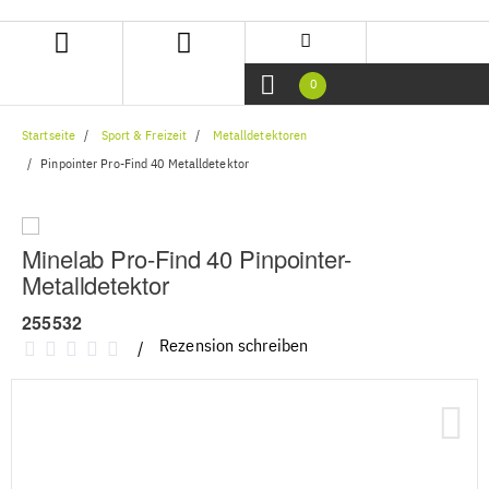
Zum
Zum
Inhalt
Navigationsmenü
springen
springen
0
Startseite
Sport & Freizeit
Metalldetektoren
Pinpointer Pro-Find 40 Metalldetektor
Minelab Pro-Find 40 Pinpointer-
Metalldetektor
255532
Rezension schreiben