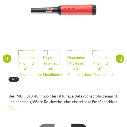
UVP
Der PRO-FIND 40 Pinpointer ist für alle Detektionsprofis gemacht
und hat eine größere Reichweite, eine einstellbare Empfindlichkeit
in 5 Stufen, eine schnelle Neuanpassung, eine Eisen-Ton-
Mehr
Identifizierung, eine gute Sichtbarkeit und einen praktischen Alarm
bei Verlust. Mit dem PRO-FIND 40 findest du Münzen, Ringe und
Gold supergenau – an Land und unter Wasser – mit einer