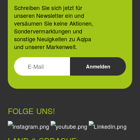
Schreiben Sie sich jetzt für
unseren Newsletter ein und
versäumen Sie keine Aktionen,
Sondervermarktungen und
sonstige Neuigkeiten zu Aqipa
und unserer Markenwelt.
FOLGE UNS!