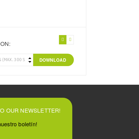
ION:
DOWNLOAD
TO OUR NEWSLETTER!
uestro boletín!