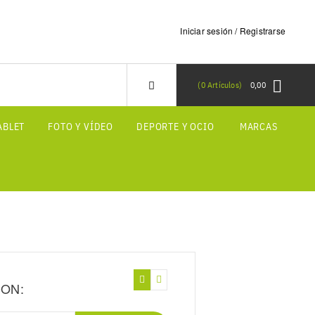
Iniciar sesión / Registrarse
0
Artículos
0,00
ABLET
FOTO Y VÍDEO
DEPORTE Y OCIO
MARCAS
ION: