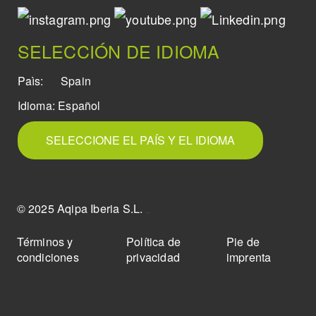
SELECCIÓN DE IDIOMA
Paìs:
Spain
Idioma:
Español
SELECCIONE EL PAÍS Y EL IDIOMA
© 2025 Aqipa Iberia S.L.
icons8
Términos y
Política de
Pie de
condiciones
privacidad
imprenta