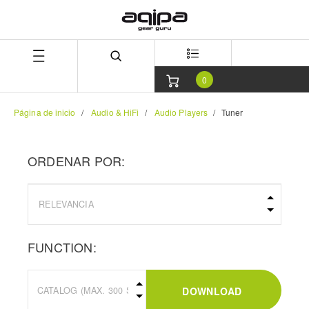
Skip
Skip
to
to
content
navigation
menu
0
Página de inicio
Audio & HiFi
Audio Players
Tuner
ORDENAR POR:
FUNCTION:
DOWNLOAD