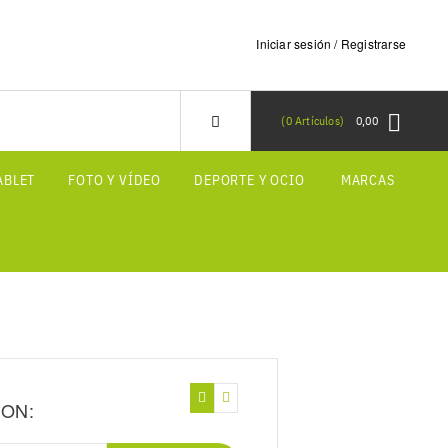
Iniciar sesión / Registrarse
0
Artículos
0,00
ABLET
FOTO Y VÍDEO
DEPORTE Y OCIO
MARCAS
ION: