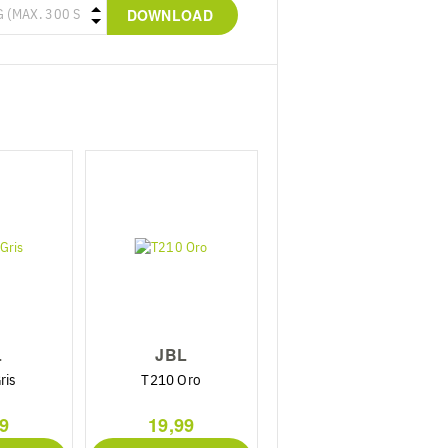
DOWNLOAD
L
JBL
ris
T210 Oro
99
19,99