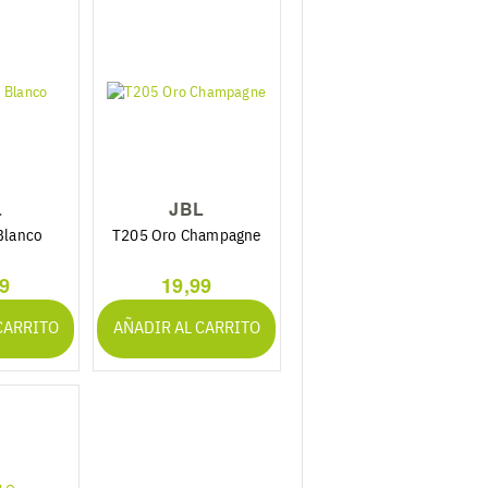
L
JBL
Blanco
T205 Oro Champagne
99
19,99
CARRITO
AÑADIR AL CARRITO