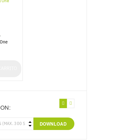
L
 One
CARRITO
ION:
DOWNLOAD