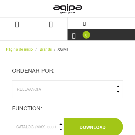
Skip
Skip
to
to
content
navigation
menu
0
Página de inicio
Brands
XGIMI
ORDENAR POR:
FUNCTION:
DOWNLOAD