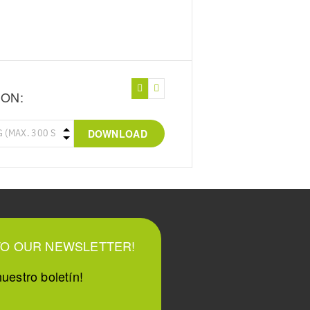
ION:
DOWNLOAD
TO OUR NEWSLETTER!
uestro boletín!