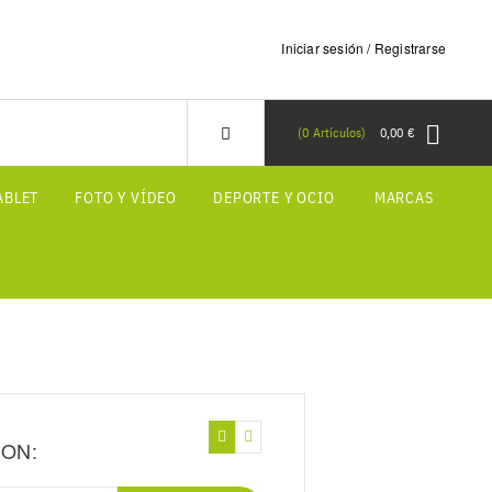
Iniciar sesión / Registrarse
0
Artículos
0,00 €
ABLET
FOTO Y VÍDEO
DEPORTE Y OCIO
MARCAS
ION: