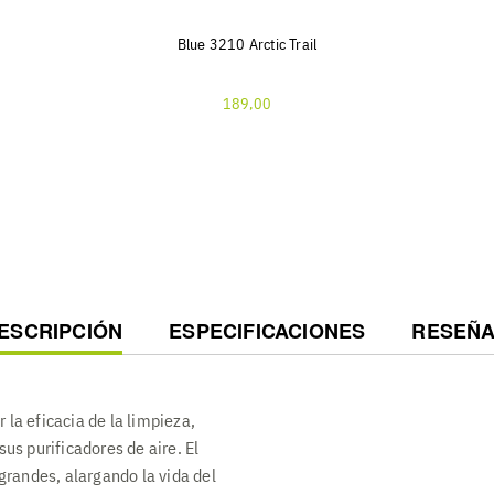
Blue 3210 Arctic Trail
189,00
URRENT
ESCRIPCIÓN
ESPECIFICACIONES
RESEÑ
AB:
 la eficacia de la limpieza,
sus purificadores de aire. El
 grandes, alargando la vida del