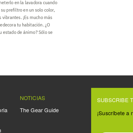
o meterlo en la lavadora cuando
su prefiltro en un solo color,
os vibrantes. ¡Es mucho más
redecora tu habitación. ¿O
su estado de ánimo? Sólo se
NOTICIAS
SUBSCRIBE 
oria
The Gear Guide
¡Suscríbete a n
n