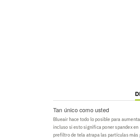
C
D
T
Tan único como usted
Blueair hace todo lo posible para aumentar
incluso si esto significa poner spandex en 
prefiltro de tela atrapa las partículas más