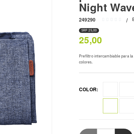
Night Wav
249290
SRP
25,00
25,00
Prefiltro intercambiable para l
colores.
COLOR: