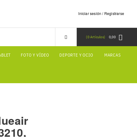
Iniciar sesión / Registrarse
0
Artículos
0,00
ABLET
FOTO Y VÍDEO
DEPORTE Y OCIO
MARCAS
lueair
3210,