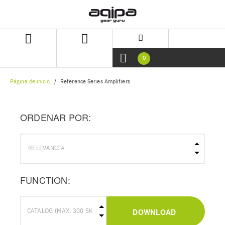
Skip
Skip
to
to
content
navigation
menu
0
Página de inicio
Reference Series Amplifiers
ORDENAR POR:
FUNCTION:
DOWNLOAD