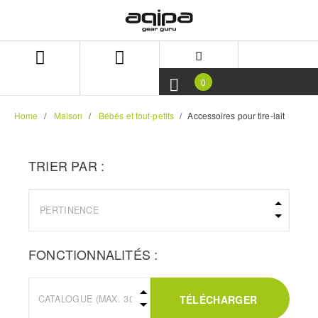
Aller
Aller
directement
au
au
menu
contenu
de
navigation
0
Home
Maison
Bébés et tout-petits
Accessoires pour tire-lait
TRIER PAR :
FONCTIONNALITÉS :
TÉLÉCHARGER