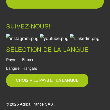
SUIVEZ-NOUS!
SÉLECTION DE LA LANGUE
Pays:
France
Langue:
Français
CHOISIR LE PAYS ET LA LANGUE
© 2025 Aqipa France SAS
icons8