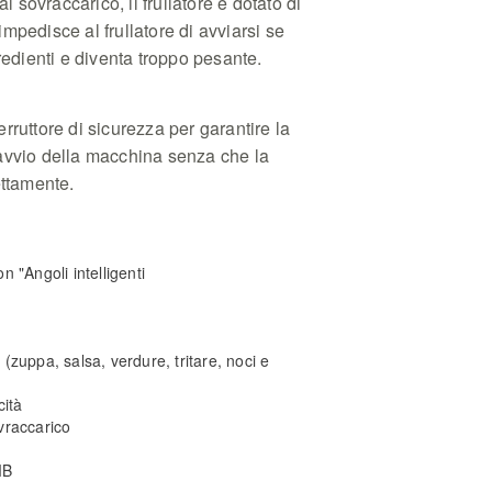
al sovraccarico, il frullatore è dotato di
mpedisce al frullatore di avviarsi se
redienti e diventa troppo pesante.
nterruttore di sicurezza per garantire la
avvio della macchina senza che la
ettamente.
on "Angoli intelligenti
zuppa, salsa, verdure, tritare, noci e
cità
vraccarico
MB