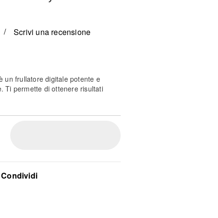
Scrivi una recensione
è un frullatore digitale potente e
. Ti permette di ottenere risultati
ai frullati, alla farina di mandorle e al
a calda, frullando alla perfezione
cili in pochi secondi.
Condividi