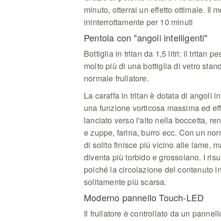
minuto, otterrai un effetto ottimale. Il
ininterrottamente per 10 minuti
Pentola con "angoli intelligenti"
Bottiglia in tritan da 1,5 litri: il trita
molto più di una bottiglia di vetro stan
normale frullatore.
La caraffa in tritan è dotata di angoli 
una funzione vorticosa massima ed effi
lanciato verso l'alto nella boccetta, ren
e zuppe, farina, burro ecc. Con un norm
di solito finisce più vicino alle lame, m
diventa più torbido e grossolano. I risu
poiché la circolazione del contenuto in
solitamente più scarsa.
Moderno pannello Touch-LED
Il frullatore è controllato da un panne