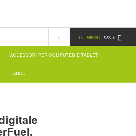
0
Articoli
0,00 €
ACCESSORI PER COMPUTER E TABLET
T
ABOUT
digitale
rFuel,