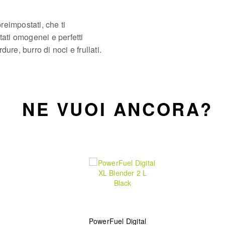
eimpostati, che ti
tati omogenei e perfetti
ure, burro di noci e frullati.
NE VUOI ANCORA?
PowerFuel Digital