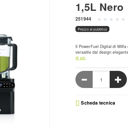
1,5L Nero
251944
Prezzo al pubblico
Il PowerFuel Digital di Wilfa 
versatile dal design elegante
perfetti con qualsiasi cosa, d
di più
burro di noci, fino alla zupp
anche gli ingredienti più diffi
Scheda tecnica