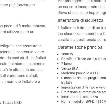
Per proteggere il frullatore d
 motore può funzionare
un sensore incorporato che i
rileva che ci sono troppi ing
Interruttore di sicurezza
n pesa poco ed è molto robusto,
Il frullatore è dotato di un i
dard utilizzata per un
tua sicurezza, impedendo l'
caraffa sia posizionata corr
intelligenti che assicurano
Caratteristiche principali
ciente. Il contenuto viene
1680 W
dendo così più fluidi frullati
Caraffa in Tritan da 1,5 litri c
ale frullatore, il contenuto
7 lame
Senza BPA
a più in alto nella beuta e
Moderno pannello a LED
ltati varieranno quindi,
6 impostazioni di programma (
 un normale frullatore è
frullati)
Impostazioni di tempo e velo
Protezione automatica da so
Interruttore di sicurezza
Nome modello: BPFD-1680
llo Touch-LED