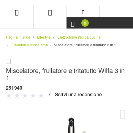
Salta
Salta
al
al
contenuto
menu
di
0
navigazione
Pagina iniziale
Lifestyle
Elettrodomestici da cucina
Frullatori e miscelatori
Miscelatore, frullatore e tritatutto 3 in 1
Miscelatore, frullatore e tritatutto Wilfa 3 in
1
251940
Scrivi una recensione