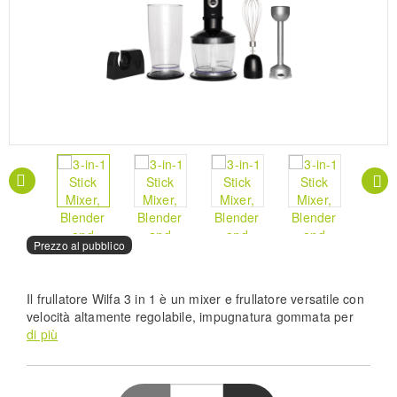
Prezzo al pubblico
Il frullatore Wilfa 3 in 1 è un mixer e frullatore versatile con
velocità altamente regolabile, impugnatura gommata per
una facile manipolazione e motore da 700 W. Perfetto per
di più
mescolare, sbattere e tritare.