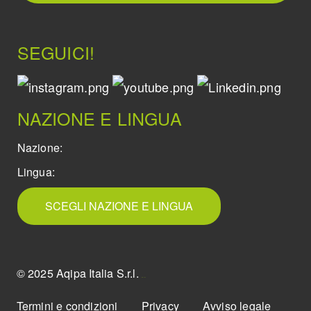
SEGUICI!
NAZIONE E LINGUA
Nazione:
Lingua:
SCEGLI NAZIONE E LINGUA
© 2025 Aqipa Italia S.r.l.
icons8
Termini e condizioni
Privacy
Avviso legale