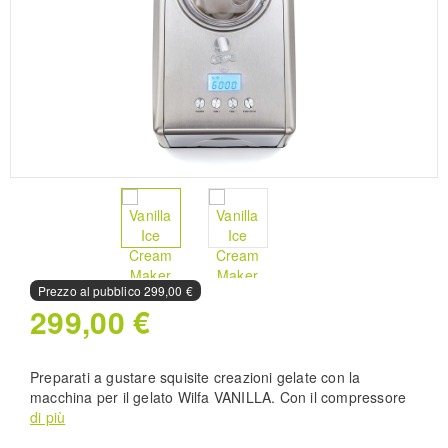
Prezzo al pubblico
299,00 €
299,00 €
Preparati a gustare squisite creazioni gelate con la
macchina per il gelato Wilfa VANILLA. Con il compressore
automatico, puoi preparare facilmente 1,5 litri del tuo
di più
gelato, sorbetto o yogurt fatto in casa preferito in soli