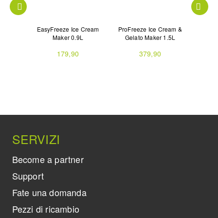
 Cream
EasyFreeze Ice Cream
ProFreeze Ice Cream &
Freez
ML
Maker 0.9L
Gelato Maker 1.5L
179,90
379,90
SERVIZI
Become a partner
Support
Fate una domanda
Pezzi di ricambio