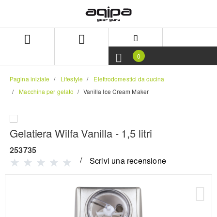
Salta
Salta
al
al
contenuto
menu
di
navigazione
0
Pagina iniziale
Lifestyle
Elettrodomestici da cucina
Macchina per gelato
Vanilla Ice Cream Maker
Gelatiera Wilfa Vanilla - 1,5 litri
253735
Scrivi una recensione