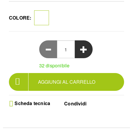
un'ora. Basta aggiungere gli ingredienti, attivare il
dispositivo e goderti il tuo capolavoro gelato. Inoltre,
beneficia di un'ulteriore ora di funzionalità di
COLORE:
raffreddamento con la funzione di mantenimento del
freddo. La pulizia è semplificata grazie ai componenti
lavabili in lavastoviglie (esclusa la ciotola), garantendo una
rapida pulizia dopo il dessert. Abbraccia la facilità di creare
deliziose prelibatezze fatte in casa con la macchina per il
gelato Wilfa VANILLA.
Quick Professional Results - Create 1.5 litres of
creamy homemade ice cream with the powerful
32 disponibile
150W compressor in just 60 minutes for perfect
frozen desserts
AGGIUNGI AL CARRELLO
Self-Cooling Technology - Enjoy the convenience
of an automatic system that freezes and stirs
simultaneously in a 1.5L steel bowl without
needing any prior pre-freezing time
Scheda tecnica
Condividi
Elegant Silver Design - This stylish brushed
stainless steel ice cream maker features an
intuitive LCD display and digital timer for complete
control over every batch
Easy Maintenance Process - Cleanup is simple