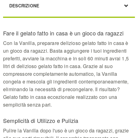
thanks to the removable dishwasher-safe parts
DESCRIZIONE
and the transparent lid that allows you to add
ingredients while the machine runs
Extended Serving Freshness - The smart cold
storage function maintains your delicious treats at
Fare il gelato fatto in casa è un gioco da ragazzi
the perfect temperature for an extra hour after the
preparation cycle ends
Con la Vanilla, preparare delizioso gelato fatto in casa è
un gioco da ragazzi. Basta aggiungere i tuoi ingredienti
preferiti, avviare la macchina e in soli 60 minuti avrai 1,5
litri di delizioso gelato fatto in casa. Grazie al suo
compressore completamente automatico, la Vanilla
congela e mescola gli ingredienti contemporaneamente,
eliminando la necessità di precongelare. Il risultato?
Gelato fatto in casa eccezionale realizzato con una
semplicità senza pari.
Semplicità di Utilizzo e Pulizia
Pulire la Vanilla dopo l'uso è un gioco da ragazzi, grazie