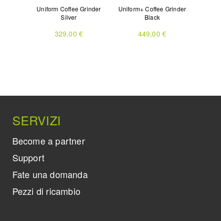
r Mill
Uniform Coffee Grinder
Uniform+ Coffee Grinder
Svart Ar
der
Silver
Black
329,00 €
449,00 €
SERVIZI
Become a partner
Support
Fate una domanda
Pezzi di ricambio