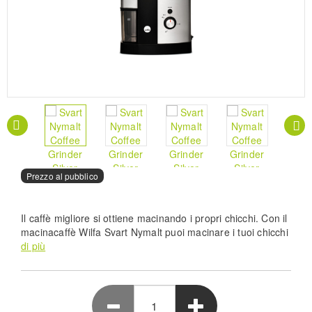
Prezzo al pubblico
Il caffè migliore si ottiene macinando i propri chicchi. Con il
macinacaffè Wilfa Svart Nymalt puoi macinare i tuoi chicchi
per ottenere qualsiasi cosa, dal caffè della moka finemente
di più
macinato al caffè da cucina grossolano.
Pro Grade Precision - Wilfa Svart Nymalt WSCG-2
silver coffee grinder features a powerful low-speed
conical motor that preserves rich bean aromas for