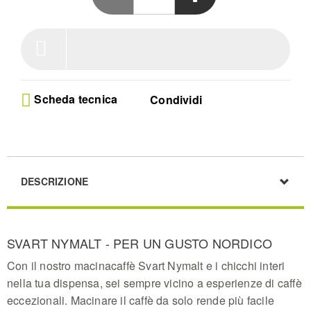
cafe quality taste
Customized Grind Texture - Easily switch between
fine mocha and coarse cooking settings with our
versatile coffee grinding machine that ensures an
even, professional finish every time
Effortless Bean Processing - This coffee bean
grinder includes a 250 g capacity hopper and a
Scheda tecnica
Condividi
smart 30-second timer to automate your perfect
daily morning brew process
User Friendly Design - Enjoy simple maintenance
with removable parts plus convenient hidden cord
storage in this sleek silver unit built for modern
kitchen countertop needs
DESCRIZIONE
Guaranteed Fresh Results - Benefit from a long-
term 5 year warranty with this essential coffee
grinder for beans designed to elevate your home
brewing experience daily
SVART NYMALT - PER UN GUSTO NORDICO
Con il nostro macinacaffè Svart Nymalt e i chicchi interi
nella tua dispensa, sei sempre vicino a esperienze di caffè
eccezionali. Macinare il caffè da solo rende più facile