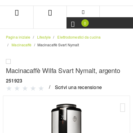
Salta
Salta
al
al
contenuto
menu
di
0
navigazione
Pagina iniziale
Lifestyle
Elettrodomestici da cucina
Macinacaffè
Macinacaffè Svart Nymalt
Macinacaffè Wilfa Svart Nymalt, argento
251923
Scrivi una recensione