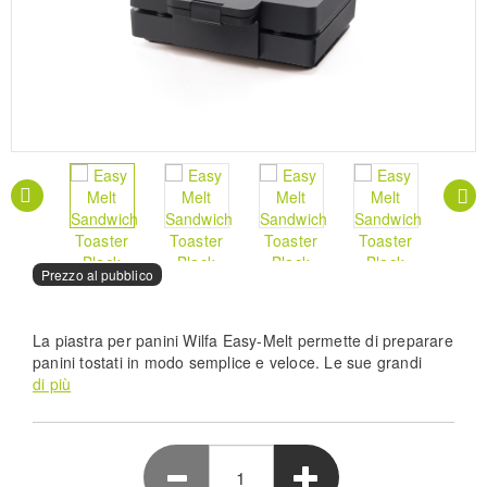
Prezzo al pubblico
La piastra per panini Wilfa Easy-Melt permette di preparare
panini tostati in modo semplice e veloce. Le sue grandi
piastre a forma di conchiglia sono adatte alla maggior parte
di più
delle pagnotte: basta aggiungere il tuo ripieno preferito per
ottenere un sandwich di grande effetto. Inoltre, le piastre
antiaderenti rimovibili e con doppio rivestimento rendono la
pulizia successiva un gioco da ragazzi.