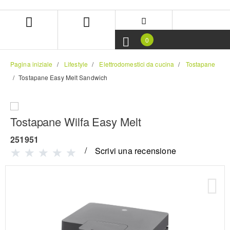
Salta
Salta
al
al
contenuto
menu
di
0
navigazione
Pagina iniziale
Lifestyle
Elettrodomestici da cucina
Tostapane
Tostapane Easy Melt Sandwich
Tostapane Wilfa Easy Melt
251951
Scrivi una recensione