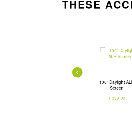
THESE ACC
ider
DLP Link 3D
ThunderBeat
100" Daylight A
Glasses 1-Pack
Screen
59,99
1 999,00
1 399,00