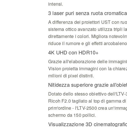
intensi.
3 laser puri senza ruota cromatica
A differenza dei proiettori UST con ruo
sistema ottico avanzato utilizza tripli 
direttamente i colori. Migliora notevolm
riduce il rumore e gli effetti arcobaleno
4K UHD con HDR10+
Grazie all'elaborazione delle imma
Vision proietta immagini con la chiarez
milioni di pixel distinti.
Nitidezza superiore grazie all'obi
Dotato dello stesso obiettivo dell'LTV-3
Ricoh F2.0 tagliato al top di gamma d
prim'ordine - l'LTV-2500 crea un'imma
schermo da 150 pollici.
Visualizzazione 3D cinematografi