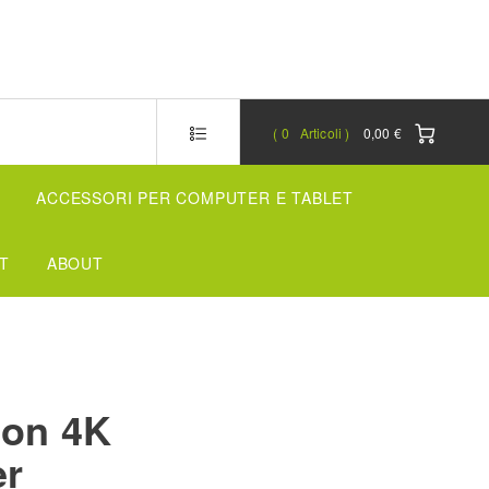
0
Articoli
0,00 €
ACCESSORI PER COMPUTER E TABLET
T
ABOUT
ion 4K
er