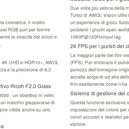
Due volte più veloce della m
Turbo di AWOL Vision offre i
ta cromatica, il nostro
un'esperienza di gioco flui
laser RGB puri per fornire
problemi i giochi open wor
ente la vivacità dei colori e
1080P@120Hzinput lag.
.
24 FPS per i puristi del 
La maggior parte dei film v
gini 4K UHD e HDR10+, AWOL
(FPS). Per eliminare il pull
za e la precisione di 8,3
purezza dell'immagine origi
accetta sorgenti ad alta def
film esattamente come li ha c
ettivo Ricoh F2.0 Glass
Sistema di gestione del 
500 - un obiettivo in vetro
i un marchio giapponese di
Questa funzione esclusiva off
gine nitida anche su uno
impostazioni del colore per 
colori accurati e realistici p
visione.
ca