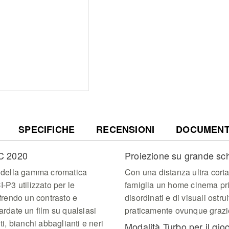
SPECIFICHE
RECENSIONI
DOCUMENTI
C 2020
Proiezione su grande sc
 della gamma cromatica
Con una distanza ultra corta
P3 utilizzato per le
famiglia un home cinema priv
ffrendo un contrasto e
disordinati e di visuali ostru
ardate un film su qualsiasi
praticamente ovunque grazie
ti, bianchi abbaglianti e neri
Modalità Turbo per il gio