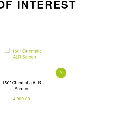
OF INTEREST
150" Cinematic ALR
100" Floor Rise
120" Floor Rise
Screen
UST ALR Screen
UST ALR Screen
4 999,00
2 799,00
3 499,00