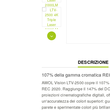
CURRENT
DESCRIZIONE
TAB:
107% della gamma cromatica RE
AWOL Vision LTV-2500 copre il 107%
REC 2020. Raggiunge il 147% del DCI-
proiezioni cinematografiche digitali, o
un'accuratezza dei colori superiori: gu
parete e sperimentate colori più brillan