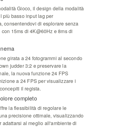
odalità Gioco, il design della modalità
l più basso input lag per
da, consentendovi di esplorare senza
ld con 15ms di 4K@60Hz e 8ms di
cinema
iene girata a 24 fotogrammi al secondo
down judder 3:2 e preservare la
nale, la nuova funzione 24 FPS
inizione a 24 FPS per visualizzare i
oncepiti il regista.
colore completo
re la flessibilità di regolare le
una precisione ottimale, visualizzando
er adattarsi al meglio all'ambiente di