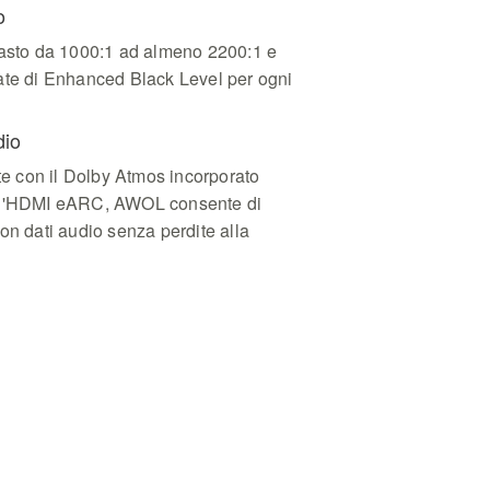
o
rasto da 1000:1 ad almeno 2200:1 e
ate di Enhanced Black Level per ogni
dio
 con il Dolby Atmos incorporato
all'HDMI eARC, AWOL consente di
on dati audio senza perdite alla