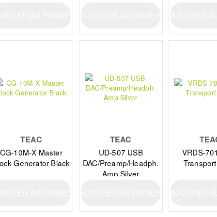
JOUTER AU PANIER
AJOUTER AU PANIER
AJOUTER A
TEAC
TEAC
TEA
CG-10M-X Master
UD-507 USB
VRDS-701
ock Generator Black
DAC/Preamp/Headph.
Transport
Amp Silver
JOUTER AU PANIER
AJOUTER AU PANIER
AJOUTER A