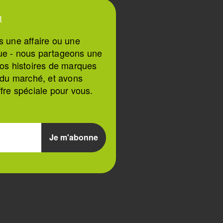
R
s une affaire ou une
ue - nous partageons une
nos histoires de marques
n du marché, et avons
ffre spéciale pour vous.