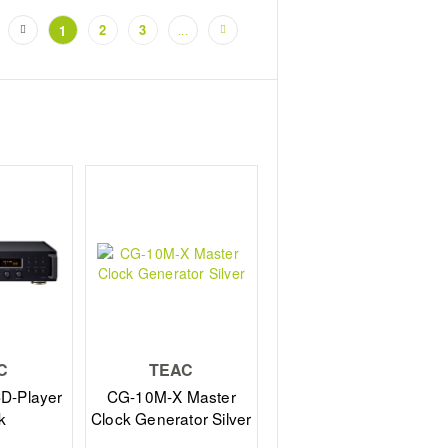
2
3
1
...
(current)
C
TEAC
D-Player
CG-10M-X Master
k
Clock Generator Silver