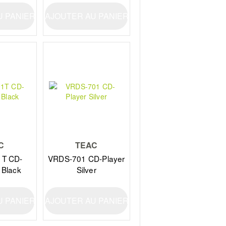
U PANIER
AJOUTER AU PANIER
C
TEAC
T CD-
VRDS-701 CD-Player
 Black
Silver
U PANIER
AJOUTER AU PANIER