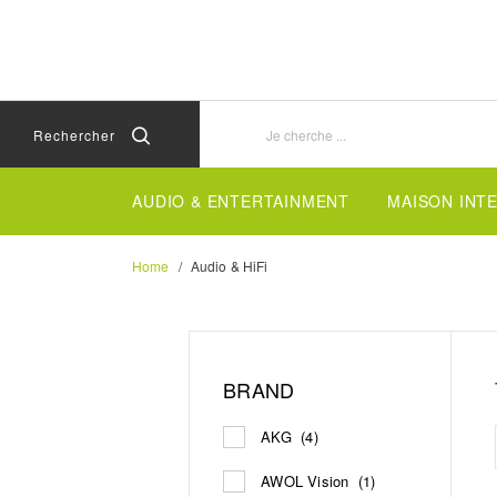
Aller
Aller
directement
au
au
menu
contenu
de
navigation
Rechercher
AUDIO & ENTERTAINMENT
MAISON INT
Home
Audio & HiFi
BRAND
AKG
(4)
AWOL Vision
(1)