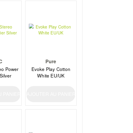
C
Pure
eo Power
Evoke Play Cotton
Silver
White EU/UK
U PANIER
AJOUTER AU PANIER