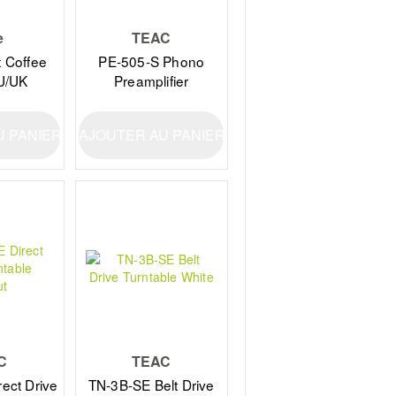
e
TEAC
 Coffee
PE-505-S Phono
U/UK
Preamplifier
U PANIER
AJOUTER AU PANIER
C
TEAC
ect Drive
TN-3B-SE Belt Drive