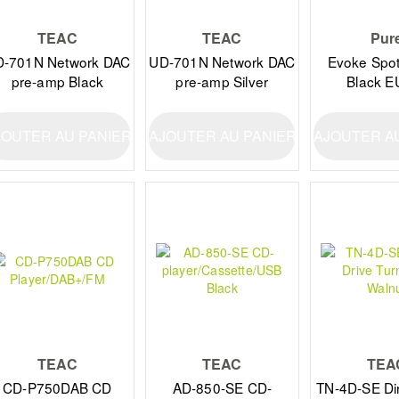
TEAC
TEAC
Pur
-701N Network DAC
UD-701N Network DAC
Evoke Spot
pre-amp Black
pre-amp Silver
Black E
JOUTER AU PANIER
AJOUTER AU PANIER
AJOUTER A
TEAC
TEAC
TEA
CD-P750DAB CD
AD-850-SE CD-
TN-4D-SE Dir