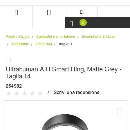
Salta
Salta
al
al
contenuto
menu
di
0
navigazione
Pagina iniziale
Computer e smartphone
Smartphone & Tablet
Indossabili
Smart ring
Ring AIR
Ultrahuman AIR Smart Ring, Matte Grey -
Taglia 14
254982
Scrivi una recensione