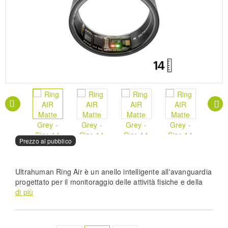
Prezzo al pubblico
Ultrahuman Ring Air è un anello intelligente all'avanguardia
progettato per il monitoraggio delle attività fisiche e della
salute. Offre analisi avanzate del sonno, monitoraggio
di più
continuo della frequenza cardiaca e della variabilità della
frequenza cardiaca, monitoraggio del recupero e
informazioni metaboliche. Realizzato in titanio leggero per